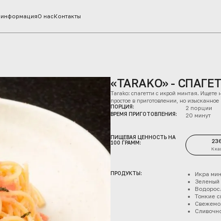
 информация
О нас
Контакты
«TARAKO» - CПАГЕ
Tarako: спагетти с икрой минтая. Ищете
простое в приготовлении, но изысканное
ПОРЦИЯ:
2 порции
ВРЕМЯ ПРИГОТОВЛЕНИЯ:
20 минут
ПИЩЕВАЯ ЦЕННОСТЬ НА
23
100 ГРАММ:
Кка
ПРОДУКТЫ:
Икра мин
Зеленый 
Водоросл
Тонкие сп
Свежемол
Сливочно