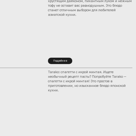
хрустящим дайконом, пикантным луком и нежным
тофу не оставит вас равнодушным. Это блюдо
станет отличным выбором для любителей
азиатской кухни.
Подробнее
Tarako: спагетти с икрой минтая. Ищете
необычный рецепт пасты? Попробуйте Tarako —
спагетти с икрой минтая! Это простое в
приготовлении, но изысканное блюдо японской
кухни.