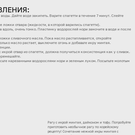
ВЛЕНИЯ:
воды. Дайте воде закипеть. Варите спагетти в течение 7 минут. Слейте
е ложки отвара (жидкости, в которой варились спагетти).
 вдоль, очень тонко. Пластинку водорослей нори замочите в воде и после
ложки сливочного масла. Пока масло растапливается, откройте
лько масло растает, выключите огонь и добавьте икру минтая.
енции.
 икрой отвар из спагетти, должна получиться консистенция как у сливок.
Перемешайте.
асьте нарезанными водорослями нори и зеленым луком. Посыпьте молотым
Рагу с икрой минтая, дайконом и тофу. Попробуйте
приготовить необычное рагу по корейскому
рецепту! Сочетание нежной икры минтая с