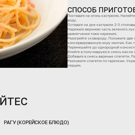
СПОСОБ ПРИГОТО
Поставьте на огонь кастрюлю. Налейте 
воду.
Оставьте на дне кастрюли 2-3 столовы
Нарежьте верхнюю часть зеленого лука
размягчения тоже нарежьте.
Разогрейте сковороду. Положите две 
консервированную икру минтая. Как то
Перемешайте до однородной консист
Влейте в получившуюся смесь масла с
Добавьте в смесь вареные спагетти. 
Разложите спагетти по тарелкам. Укр
перцем.
АЙТЕС
РАГУ (КОРЕЙСКОЕ БЛЮДО)