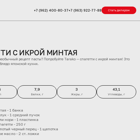
+7 (962) 400-80-37
+7 (963) 922-77-88
Стать дилером
ТТИ С ИКРОЙ МИНТАЯ
 необычный рецепт пасты? Попробуйте Tarako — спагетти с икрой минтая! Это
 блюдо японской кухни.
6
7,9
3
43,1
л
Белки, г
Жиры, г
Углеводы, г
тая - 1 банка
лук - 1 средний пучок
и нори - 1 пластинка
агетти - 250 г
отый черный перец - 1 щепотка
е масло - 2 ст. ложки